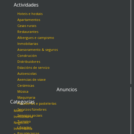
Actividades
Hoteis e hostais
Apartamentos
Casas rurais
Restaurantes
Albergues e campismo
Inmobiliarias
Asesoramento & seguros
Construción
Distribuidores
Estacións de servizo
Autoescolas
Axencias de viaxe
Cerámicas
Anuncios
Música
Maquinaria
Categorías
Panaderías e pastelerías
Servizos fúnebres
Motor
Servizos sociais
Inmobiliaria
Turismo
Negocios
Librarías
Informática
Psicotécnicos