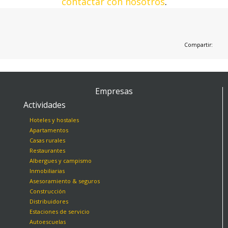
contactar con nosotros
.
Resultados de la búsqueda:
Compartir:
Empresas
Actividades
Hoteles y hostales
Apartamentos
Casas rurales
Restaurantes
Albergues y campismo
Inmobiliarias
Asesoramiento & seguros
Construcción
Distribuidores
Estaciones de servicio
Autoescuelas