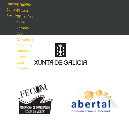
Quiénes somos
A Laracha
Contacto
Cabana
Aviso legal
Camariñas
Carballo
Carnota
Cee
Corcubión
Coristanco
Dumbría
Fisterra
Laxe
Malpica
Mazaricos
Muxía
Ponteceso
Santa Comba
Vimianzo
Zas
Empresas asociadas a la FECOM