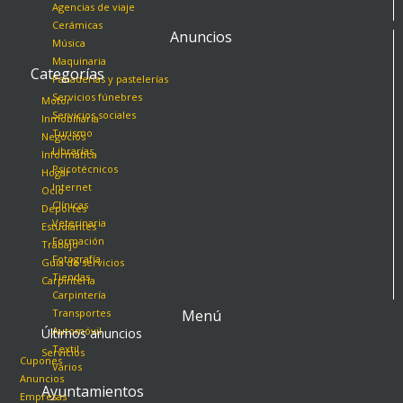
Agencias de viaje
Cerámicas
Anuncios
Música
Maquinaria
Categorías
Panaderías y pastelerías
Servicios fúnebres
Motor
Servicios sociales
Inmobiliaria
Turismo
Negocios
Librarías
Informática
Psicotécnicos
Hogar
Internet
Ocio
Clínicas
Deportes
Veterinaria
Estudiantes
Formación
Trabajo
Fotografía
Guía de servicios
Tiendas
Carpintería
Carpintería
Transportes
Menú
Automóvil
Últimos anuncios
Textil
Servicios
Cupones
Varios
Anuncios
Ayuntamientos
Empresas