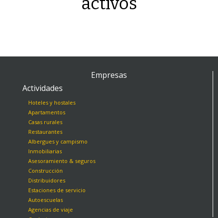
activos
Empresas
Actividades
Hoteles y hostales
Apartamentos
Casas rurales
Restaurantes
Albergues y campismo
Inmobiliarias
Asesoramiento & seguros
Construcción
Distribuidores
Estaciones de servicio
Autoescuelas
Agencias de viaje