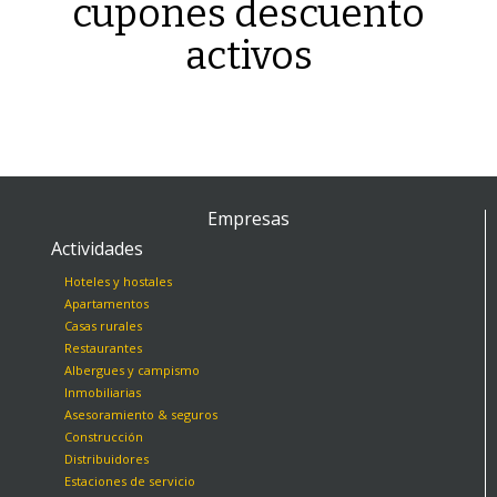
cupones descuento
activos
Empresas
Actividades
Hoteles y hostales
Apartamentos
Casas rurales
Restaurantes
Albergues y campismo
Inmobiliarias
Asesoramiento & seguros
Construcción
Distribuidores
Estaciones de servicio