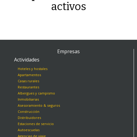
activos
Empresas
Actividades
Hoteles y hostales
Apartamentos
Casas rurales
Restaurantes
Albergues y campismo
Inmobiliarias
Asesoramiento & seguros
Construcción
Distribuidores
Estaciones de servicio
Autoescuelas
Agencias de viaje