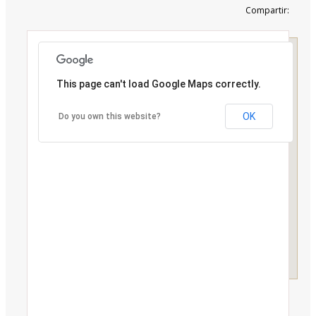
Compartir:
This page can't load Google Maps correctly.
OK
Do you own this website?
1
C
(A
C
9
7
5
i
V