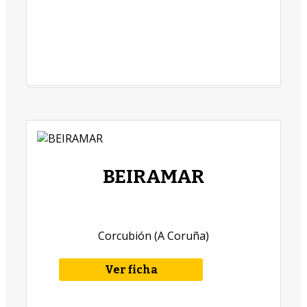
w
BEIRAMAR
Corcubión (A Coruña)
Ver ficha