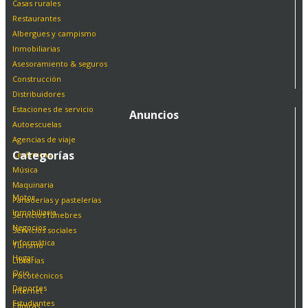
Casas rurales
Restaurantes
Albergues y campismo
Inmobiliarias
Asesoramiento & seguros
Construcción
Distribuidores
Estaciones de servicio
Anuncios
Autoescuelas
Agencias de viaje
Categorías
Cerámicas
Música
Maquinaria
Motor
Panaderías y pastelerías
Inmobiliaria
Servicios fúnebres
Negocios
Servicios sociales
Informática
Turismo
Hogar
Librarías
Ocio
Psicotécnicos
Deportes
Internet
Estudiantes
Clínicas