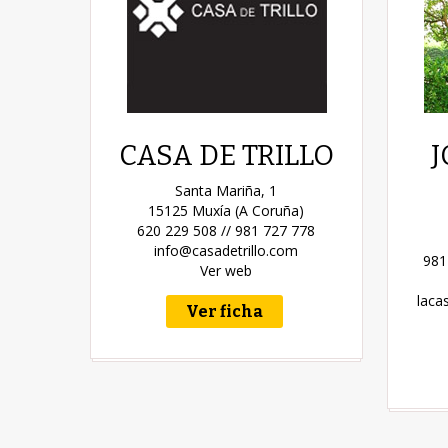
CASA DE TRILLO
J
Santa Mariña, 1
15125 Muxía (A Coruña)
620 229 508 // 981 727 778
info@casadetrillo.com
981
Ver web
laca
Ver ficha