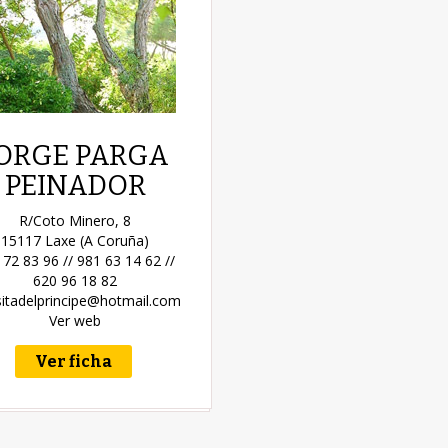
ORGE PARGA
PEINADOR
R/Coto Minero, 8
15117 Laxe (A Coruña)
 72 83 96 // 981 63 14 62 //
620 96 18 82
sitadelprincipe@hotmail.com
Ver web
Ver ficha